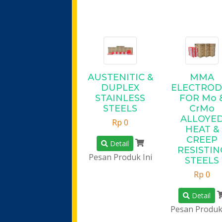
AUSTENITIC &
MMA
DUPLEX
ELECTROD
STAINLESS
FOR Mo 
STEELS
CrMo
ALLOYE
Rp 0
HEAT &
CREEP
Detail
RESISTIN
Pesan Produk Ini
STEELS
Rp 0
Detail
Pesan Produk 