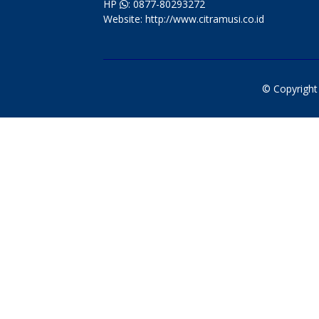
HP
: 0877-80293272
Website: http://www.citramusi.co.id
© Copyrigh