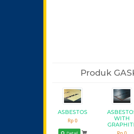
Produk GAS
ASBESTOS
ASBESTO
WITH
Rp 0
GRAPHIT
Rp 0
Detail