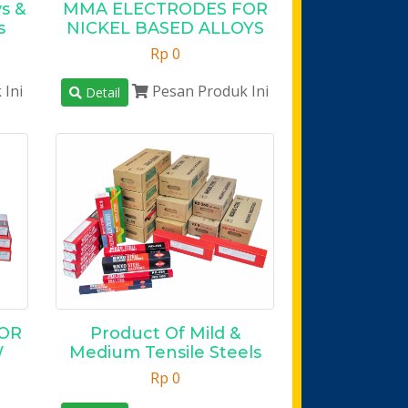
s &
MMA ELECTRODES FOR
s
NICKEL BASED ALLOYS
Rp 0
 Ini
Pesan Produk Ini
Detail
OR
Product Of Mild &
W
Medium Tensile Steels
Rp 0