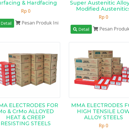
rfacing & Hardfacing
Super Austenitic Alloy
Modified Austenitic
Rp 0
Rp 0
Pesan Produk Ini
Detail
Pesan Produk
Detail
MA ELECTRODES FOR
MMA ELECTRODES F
Mo & CrMo ALLOYED
HIGH TENSILE LO
HEAT & CREEP
ALLOY STEELS
RESISTING STEELS
Rp 0