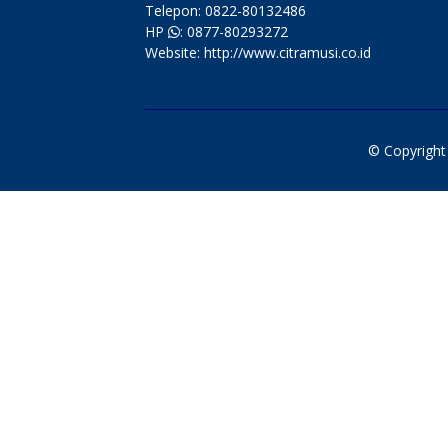
Telepon: 0822-80132486
HP
: 0877-80293272
Website: http://www.citramusi.co.id
© Copyrigh